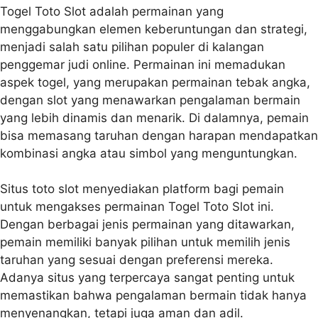
Togel Toto Slot adalah permainan yang
menggabungkan elemen keberuntungan dan strategi,
menjadi salah satu pilihan populer di kalangan
penggemar judi online. Permainan ini memadukan
aspek togel, yang merupakan permainan tebak angka,
dengan slot yang menawarkan pengalaman bermain
yang lebih dinamis dan menarik. Di dalamnya, pemain
bisa memasang taruhan dengan harapan mendapatkan
kombinasi angka atau simbol yang menguntungkan.
Situs toto slot menyediakan platform bagi pemain
untuk mengakses permainan Togel Toto Slot ini.
Dengan berbagai jenis permainan yang ditawarkan,
pemain memiliki banyak pilihan untuk memilih jenis
taruhan yang sesuai dengan preferensi mereka.
Adanya situs yang terpercaya sangat penting untuk
memastikan bahwa pengalaman bermain tidak hanya
menyenangkan, tetapi juga aman dan adil.