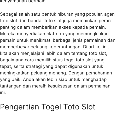
kenyamanan bermain.
Sebagai salah satu bentuk hiburan yang populer, agen
toto slot dan bandar toto slot juga memainkan peran
penting dalam memberikan akses kepada pemain.
Mereka menyediakan platform yang memungkinkan
pemain untuk menikmati berbagai jenis permainan dan
memperbesar peluang keberuntungan. Di artikel ini,
kita akan menjelajahi lebih dalam tentang toto slot,
bagaimana cara memilih situs togel toto slot yang
tepat, serta strategi yang dapat digunakan untuk
meningkatkan peluang menang. Dengan pemahaman
yang baik, Anda akan lebih siap untuk menghadapi
tantangan dan meraih kesuksesan dalam permainan
ini.
Pengertian Togel Toto Slot