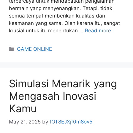
terpercaya untuk mendapatkan pengalaman
bermain yang menyenangkan. Tetapi, tidak
semua tempat memberikan kualitas dan
keamanan yang sama. Oleh karena itu, sangat
krusial untuk itu menentukan …
Read more
Categories
GAME ONLINE
Simulasi Menarik yang
Mengasah Inovasi
Kamu
May 21, 2025
by
fOT8EJXjf0m8ov5