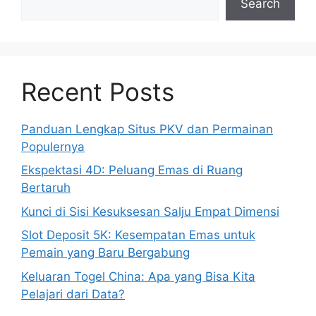
Search
Recent Posts
Panduan Lengkap Situs PKV dan Permainan
Populernya
Ekspektasi 4D: Peluang Emas di Ruang
Bertaruh
Kunci di Sisi Kesuksesan Salju Empat Dimensi
Slot Deposit 5K: Kesempatan Emas untuk
Pemain yang Baru Bergabung
Keluaran Togel China: Apa yang Bisa Kita
Pelajari dari Data?