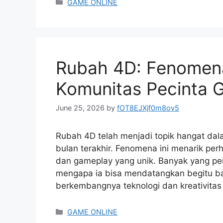
Categories
GAME ONLINE
Rubah 4D: Fenomen
Komunitas Pecinta
June 25, 2026
by
fOT8EJXjf0m8ov5
Rubah 4D telah menjadi topik hangat da
bulan terakhir. Fenomena ini menarik pe
dan gameplay yang unik. Banyak yang p
mengapa ia bisa mendatangkan begitu ba
berkembangnya teknologi dan kreativita
Categories
GAME ONLINE