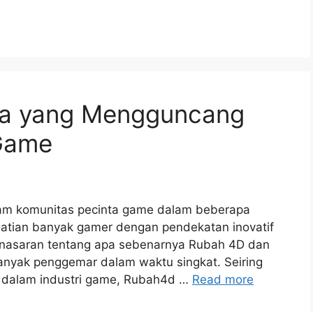
a yang Mengguncang
 Game
lam komunitas pecinta game dalam beberapa
rhatian banyak gamer dengan pendekatan inovatif
enasaran tentang apa sebenarnya Rubah 4D dan
nyak penggemar dalam waktu singkat. Seiring
s dalam industri game, Rubah4d …
Read more