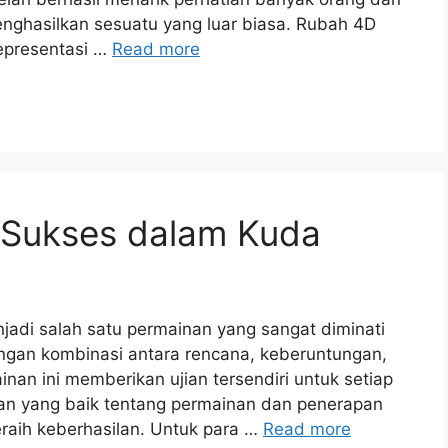
nghasilkan sesuatu yang luar biasa. Rubah 4D
epresentasi …
Read more
k Sukses dalam Kuda
adi salah satu permainan yang sangat diminati
ngan kombinasi antara rencana, keberuntungan,
an ini memberikan ujian tersendiri untuk setiap
an yang baik tentang permainan dan penerapan
eraih keberhasilan. Untuk para …
Read more