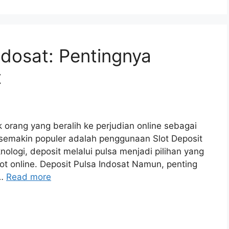
ndosat: Pentingnya
t
k orang yang beralih ke perjudian online sebagai
semakin populer adalah penggunaan Slot Deposit
logi, deposit melalui pulsa menjadi pilihan yang
ot online. Deposit Pulsa Indosat Namun, penting
 …
Read more