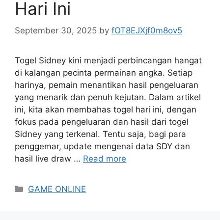
Hari Ini
September 30, 2025
by
fOT8EJXjf0m8ov5
Togel Sidney kini menjadi perbincangan hangat
di kalangan pecinta permainan angka. Setiap
harinya, pemain menantikan hasil pengeluaran
yang menarik dan penuh kejutan. Dalam artikel
ini, kita akan membahas togel hari ini, dengan
fokus pada pengeluaran dan hasil dari togel
Sidney yang terkenal. Tentu saja, bagi para
penggemar, update mengenai data SDY dan
hasil live draw …
Read more
Categories
GAME ONLINE