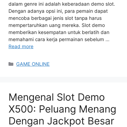
dalam genre ini adalah keberadaan demo slot.
Dengan adanya opsi ini, para pemain dapat
mencoba berbagai jenis slot tanpa harus
mempertaruhkan uang mereka. Slot demo
memberikan kesempatan untuk berlatih dan
memahami cara kerja permainan sebelum …
Read more
Categories
GAME ONLINE
Mengenal Slot Demo
X500: Peluang Menang
Dengan Jackpot Besar