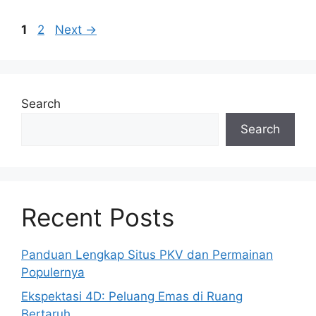
Page
Page
1
2
Next
→
Search
Search
Recent Posts
Panduan Lengkap Situs PKV dan Permainan
Populernya
Ekspektasi 4D: Peluang Emas di Ruang
Bertaruh