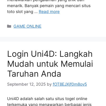
menarik. Banyak pemain yang mencari situs
toto slot yang …
Read more
Categories
GAME ONLINE
Login Uni4D: Langkah
Mudah untuk Memulai
Taruhan Anda
September 12, 2025
by
fOT8EJXjf0m8ov5
Uni4D adalah salah satu situs togel online
terkemuka yang menawarkan berbagai jenis