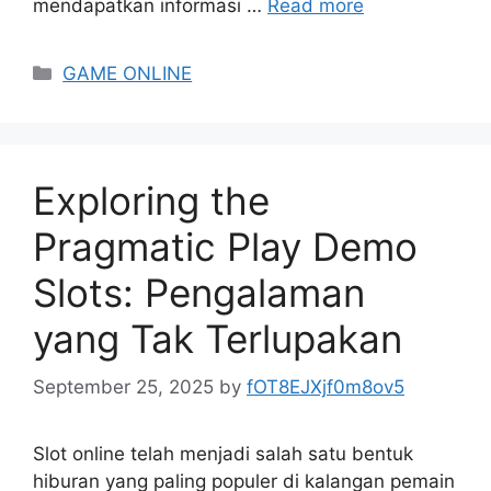
mendapatkan informasi …
Read more
Categories
GAME ONLINE
Exploring the
Pragmatic Play Demo
Slots: Pengalaman
yang Tak Terlupakan
September 25, 2025
by
fOT8EJXjf0m8ov5
Slot online telah menjadi salah satu bentuk
hiburan yang paling populer di kalangan pemain