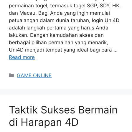
permainan togel, termasuk togel SGP, SDY, HK,
dan Macau. Bagi Anda yang ingin memulai
petualangan dalam dunia taruhan, login Uni4D
adalah langkah pertama yang harus Anda
lakukan. Dengan kemudahan akses dan
berbagai pilihan permainan yang menarik,
Uni4D menjadi tempat yang ideal bagi para …
Read more
Categories
GAME ONLINE
Taktik Sukses Bermain
di Harapan 4D