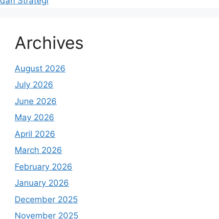
dan Strategi
Archives
August 2026
July 2026
June 2026
May 2026
April 2026
March 2026
February 2026
January 2026
December 2025
November 2025