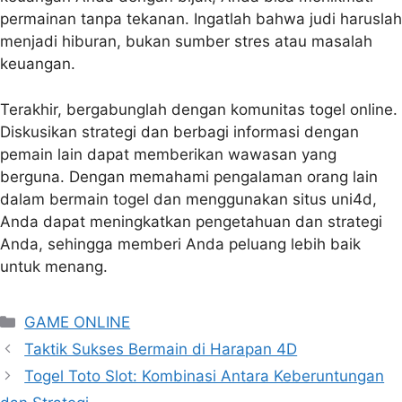
permainan tanpa tekanan. Ingatlah bahwa judi haruslah
menjadi hiburan, bukan sumber stres atau masalah
keuangan.
Terakhir, bergabunglah dengan komunitas togel online.
Diskusikan strategi dan berbagi informasi dengan
pemain lain dapat memberikan wawasan yang
berguna. Dengan memahami pengalaman orang lain
dalam bermain togel dan menggunakan situs uni4d,
Anda dapat meningkatkan pengetahuan dan strategi
Anda, sehingga memberi Anda peluang lebih baik
untuk menang.
Categories
GAME ONLINE
Taktik Sukses Bermain di Harapan 4D
Togel Toto Slot: Kombinasi Antara Keberuntungan