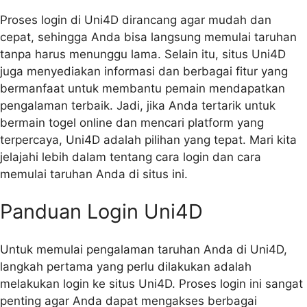
Proses login di Uni4D dirancang agar mudah dan
cepat, sehingga Anda bisa langsung memulai taruhan
tanpa harus menunggu lama. Selain itu, situs Uni4D
juga menyediakan informasi dan berbagai fitur yang
bermanfaat untuk membantu pemain mendapatkan
pengalaman terbaik. Jadi, jika Anda tertarik untuk
bermain togel online dan mencari platform yang
terpercaya, Uni4D adalah pilihan yang tepat. Mari kita
jelajahi lebih dalam tentang cara login dan cara
memulai taruhan Anda di situs ini.
Panduan Login Uni4D
Untuk memulai pengalaman taruhan Anda di Uni4D,
langkah pertama yang perlu dilakukan adalah
melakukan login ke situs Uni4D. Proses login ini sangat
penting agar Anda dapat mengakses berbagai