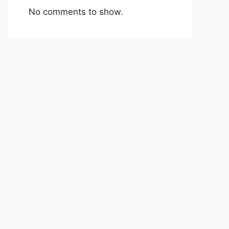
No comments to show.