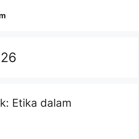
om
026
k: Etika dalam