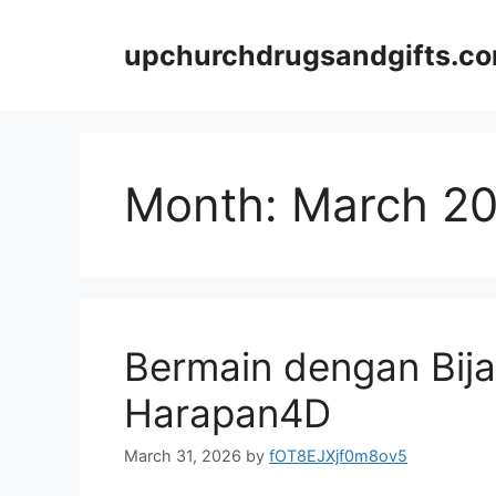
Skip
to
upchurchdrugsandgifts.c
content
Month:
March 2
Bermain dengan Bija
Harapan4D
March 31, 2026
by
fOT8EJXjf0m8ov5