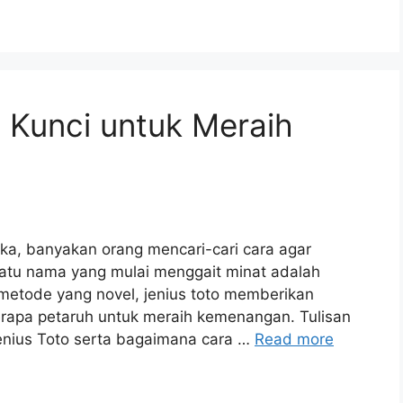
: Kunci untuk Meraih
ka, banyakan orang mencari-cari cara agar
tu nama yang mulai menggait minat adalah
 metode yang novel, jenius toto memberikan
rapa petaruh untuk meraih kemenangan. Tulisan
enius Toto serta bagaimana cara …
Read more