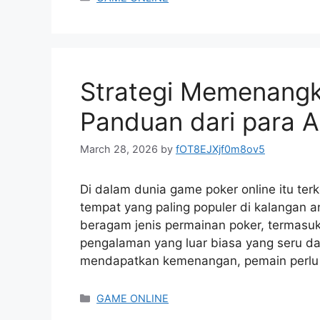
Strategi Memenang
Panduan dari para A
March 28, 2026
by
fOT8EJXjf0m8ov5
Di dalam dunia game poker online itu terk
tempat yang paling populer di kalangan 
beragam jenis permainan poker, termasuk
pengalaman yang luar biasa yang seru dan
mendapatkan kemenangan, pemain perl
Categories
GAME ONLINE