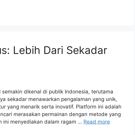
s: Lebih Dari Sekadar
semakin dikenal di publik Indonesia, terutama
hanya sekadar menawarkan pengalaman yang unik,
ur yang menarik serta inovatif. Platform ini adalah
mencari merasakan permainan dengan metode yang
rm ini menyediakan dalam ragam …
Read more