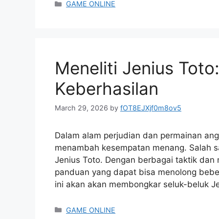
Categories
GAME ONLINE
Meneliti Jenius Toto
Keberhasilan
March 29, 2026
by
fOT8EJXjf0m8ov5
Dalam alam perjudian dan permainan ang
menambah kesempatan menang. Salah sa
Jenius Toto. Dengan berbagai taktik dan
panduan yang dapat bisa menolong bebe
ini akan akan membongkar seluk-beluk J
Categories
GAME ONLINE