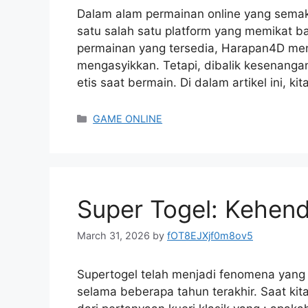
Dalam alam permainan online yang semak
satu salah satu platform yang memikat b
permainan yang tersedia, Harapan4D me
mengasyikkan. Tetapi, dibalik kesenangan 
etis saat bermain. Di dalam artikel ini, 
Categories
GAME ONLINE
Super Togel: Kehen
March 31, 2026
by
fOT8EJXjf0m8ov5
Supertogel telah menjadi fenomena yang
selama beberapa tahun terakhir. Saat kita