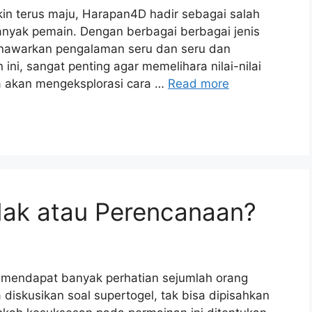
in terus maju, Harapan4D hadir sebagai salah
anyak pemain. Dengan berbagai berbagai jenis
nawarkan pengalaman seru dan seru dan
ini, sangat penting agar memelihara nilai-nilai
kita akan mengeksplorasi cara …
Read more
dak atau Perencanaan?
 mendapat banyak perhatian sejumlah orang
 diskusikan soal supertogel, tak bisa dipisahkan