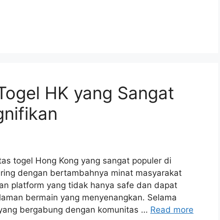
Togel HK yang Sangat
nifikan
tas togel Hong Kong yang sangat populer di
eiring dengan bertambahnya minat masyarakat
an platform yang tidak hanya safe dan dapat
galaman bermain yang menyenangkan. Selama
a yang bergabung dengan komunitas …
Read more