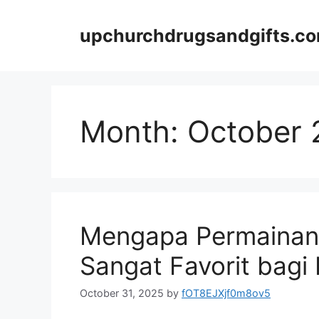
Skip
to
upchurchdrugsandgifts.c
content
Month:
October 
Mengapa Permainan 
Sangat Favorit bagi
October 31, 2025
by
fOT8EJXjf0m8ov5