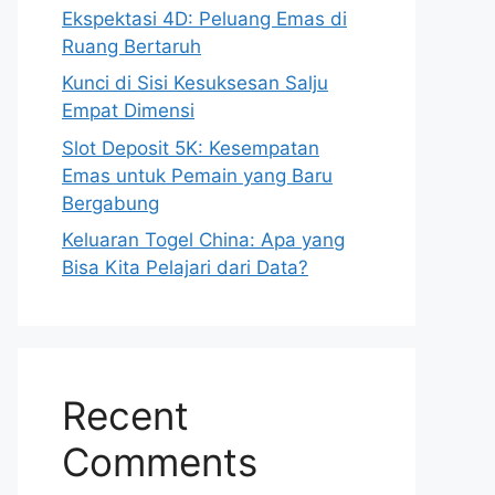
Ekspektasi 4D: Peluang Emas di
Ruang Bertaruh
Kunci di Sisi Kesuksesan Salju
Empat Dimensi
Slot Deposit 5K: Kesempatan
Emas untuk Pemain yang Baru
Bergabung
Keluaran Togel China: Apa yang
Bisa Kita Pelajari dari Data?
Recent
Comments