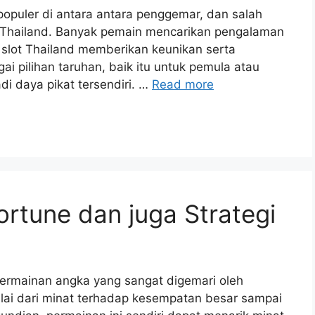
populer di antara antara penggemar, dan salah
er Thailand. Banyak pemain mencarikan pengalaman
slot Thailand memberikan keunikan serta
 pilihan taruhan, baik itu untuk pemula atau
i daya pikat tersendiri. …
Read more
ortune dan juga Strategi
 permainan angka yang sangat digemari oleh
lai dari minat terhadap kesempatan besar sampai