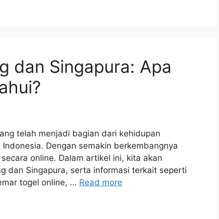
g dan Singapura: Apa
ahui?
yang telah menjadi bagian dari kehidupan
uk Indonesia. Dengan semakin berkembangnya
secara online. Dalam artikel ini, kita akan
an Singapura, serta informasi terkait seperti
emar togel online, …
Read more