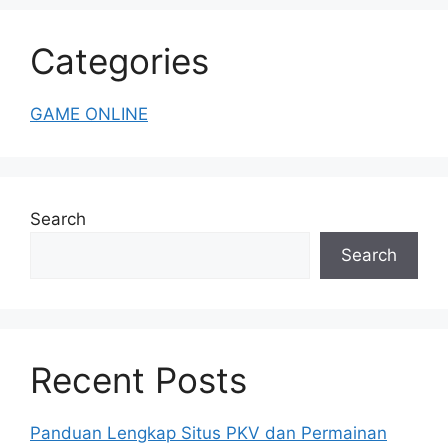
Categories
GAME ONLINE
Search
Search
Recent Posts
Panduan Lengkap Situs PKV dan Permainan