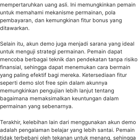
mempertaruhkan uang asli. Ini memungkinkan pemain
untuk memahami mekanisme permainan, pola
pembayaran, dan kemungkinan fitur bonus yang
ditawarkan.
Selain itu, akun demo juga menjadi sarana yang ideal
untuk menguji strategi permainan. Pemain dapat
mencoba berbagai teknik dan pendekatan tanpa risiko
finansial, sehingga dapat menemukan cara bermain
yang paling efektif bagi mereka. Ketersediaan fitur
seperti demo slot free spin dalam akunnya
memungkinkan pengujian lebih lanjut tentang
bagaimana memaksimalkan keuntungan dalam
permainan yang sebenarnya.
Terakhir, kelebihan lain dari menggunakan akun demo
adalah pengalaman belajar yang lebih santai. Pemain
tidak terbebani oleh tekanan untuk menang, sehingga