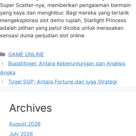
Super Scatter-nya, memberikan pengalaman bermain
yang kaya dan menghibur. Bagi mereka yang tertarik
mengeksplorasi slot demo rupiah, Starlight Princess
adalah pilihan yang patut dicoba untuk merasakan
sensasi dunia perjudian slot online.
Categories
GAME ONLINE
Bupatitogel: Antara Keberuntungan dan Analisis
Angka
Togel SGP: Antara Fortune dan juga Strategi
Archives
August 2026
July 2026