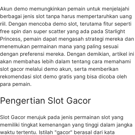
Akun demo memungkinkan pemain untuk menjelajahi
berbagai jenis slot tanpa harus mempertaruhkan uang
riil. Dengan mencoba demo slot, terutama fitur seperti
free spin dan super scatter yang ada pada Starlight
Princess, pemain dapat mengasah strategi mereka dan
menemukan permainan mana yang paling sesuai
dengan preferensi mereka. Dengan demikian, artikel ini
akan membahas lebih dalam tentang cara memahami
slot gacor melalui demo akun, serta memberikan
rekomendasi slot demo gratis yang bisa dicoba oleh
para pemain.
Pengertian Slot Gacor
Slot Gacor merujuk pada jenis permainan slot yang
memiliki tingkat kemenangan yang tinggi dalam jangka
waktu tertentu. Istilah "gacor" berasal dari kata