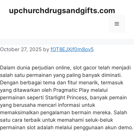
Skip
upchurchdrugsandgifts.com
to
content
Menu
October 27, 2025
by
fOT8EJXjf0m8ov5
Dalam dunia perjudian online, slot gacor telah menjadi
salah satu permainan yang paling banyak diminati.
Dengan berbagai tema dan fitur menarik, termasuk
yang ditawarkan oleh Pragmatic Play melalui
permainan seperti Starlight Princess, banyak pemain
yang berusaha mencari informasi untuk
memaksimalkan pengalaman bermain mereka. Salah
satu cara terbaik untuk memahami seluk-beluk
permainan slot adalah melalui penggunaan akun demo.