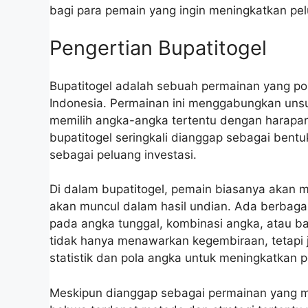
bagi para pemain yang ingin meningkatkan pe
Pengertian Bupatitogel
Bupatitogel adalah sebuah permainan yang pop
Indonesia. Permainan ini menggabungkan unsu
memilih angka-angka tertentu dengan harapan
bupatitogel seringkali dianggap sebagai ben
sebagai peluang investasi.
Di dalam bupatitogel, pemain biasanya akan
akan muncul dalam hasil undian. Ada berbagai
pada angka tunggal, kombinasi angka, atau b
tidak hanya menawarkan kegembiraan, tetapi 
statistik dan pola angka untuk meningkatkan
Meskipun dianggap sebagai permainan yang 