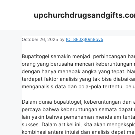
Skip
to
upchurchdrugsandgifts.c
content
October 26, 2025
by
fOT8EJXjf0m8ov5
Bupatitogel semakin menjadi perbincangan ha
orang yang berusaha mencari keberuntungan me
dengan hanya menebak angka yang tepat. Nam
terdapat faktor analisis yang tak bisa diabai
menganalisis data dan pola-pola tertentu, pe
Dalam dunia bupatitogel, keberuntungan dan 
percaya bahwa keberuntungan semata dapa
lain yakin bahwa pemahaman mendalam tentang
sukses. Dalam artikel ini, kita akan mengeksp
kombinasi antara intuisi dan analisis dapat