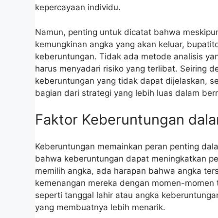
kepercayaan individu.
Namun, penting untuk dicatat bahwa meskipu
kemungkinan angka yang akan keluar, bupatit
keberuntungan. Tidak ada metode analisis y
harus menyadari risiko yang terlibat. Seiring 
keberuntungan yang tidak dapat dijelaskan, s
bagian dari strategi yang lebih luas dalam ber
Faktor Keberuntungan dala
Keberuntungan memainkan peran penting dala
bahwa keberuntungan dapat meningkatkan pel
memilih angka, ada harapan bahwa angka ters
kemenangan mereka dengan momen-momen te
seperti tanggal lahir atau angka keberuntunga
yang membuatnya lebih menarik.