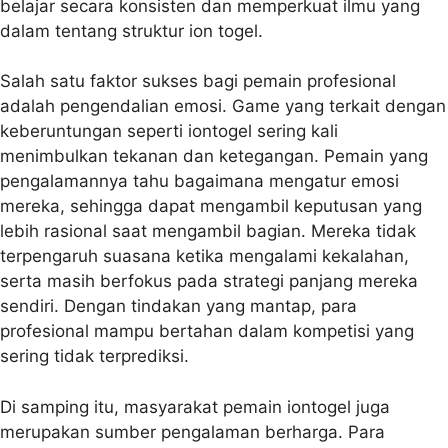
belajar secara konsisten dan memperkuat ilmu yang
dalam tentang struktur ion togel.
Salah satu faktor sukses bagi pemain profesional
adalah pengendalian emosi. Game yang terkait dengan
keberuntungan seperti iontogel sering kali
menimbulkan tekanan dan ketegangan. Pemain yang
pengalamannya tahu bagaimana mengatur emosi
mereka, sehingga dapat mengambil keputusan yang
lebih rasional saat mengambil bagian. Mereka tidak
terpengaruh suasana ketika mengalami kekalahan,
serta masih berfokus pada strategi panjang mereka
sendiri. Dengan tindakan yang mantap, para
profesional mampu bertahan dalam kompetisi yang
sering tidak terprediksi.
Di samping itu, masyarakat pemain iontogel juga
merupakan sumber pengalaman berharga. Para