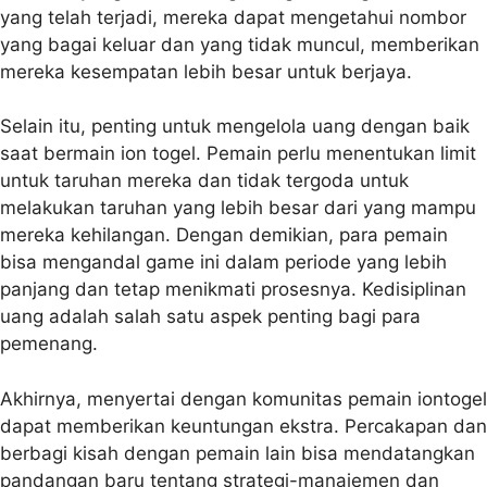
yang telah terjadi, mereka dapat mengetahui nombor
yang bagai keluar dan yang tidak muncul, memberikan
mereka kesempatan lebih besar untuk berjaya.
Selain itu, penting untuk mengelola uang dengan baik
saat bermain ion togel. Pemain perlu menentukan limit
untuk taruhan mereka dan tidak tergoda untuk
melakukan taruhan yang lebih besar dari yang mampu
mereka kehilangan. Dengan demikian, para pemain
bisa mengandal game ini dalam periode yang lebih
panjang dan tetap menikmati prosesnya. Kedisiplinan
uang adalah salah satu aspek penting bagi para
pemenang.
Akhirnya, menyertai dengan komunitas pemain iontogel
dapat memberikan keuntungan ekstra. Percakapan dan
berbagi kisah dengan pemain lain bisa mendatangkan
pandangan baru tentang strategi-manajemen dan