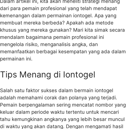
Dalam artikel ini, kita akan meneliti strategi menang
dari para pemain profesional yang telah mendapat
kemenangan dalam permainan iontogel. Apa yang
membuat mereka berbeda? Apakah ada metode
khusus yang mereka gunakan? Mari kita simak secara
mendalam bagaimana pemain profesional ini
mengelola risiko, menganalisis angka, dan
memanfaatkan berbagai kesempatan yang ada dalam
permainan ini.
Tips Menang di Iontogel
Salah satu faktor sukses dalam bermain iontogel
adalah memahami corak dan polanya yang terjadi.
Pemain berpengalaman sering mencatat nombor yang
keluar dalam periode waktu tertentu untuk mencari
tahu kemungkinan angkanya yang lebih besar muncul
di waktu yang akan datang. Dengan mengamati hasil