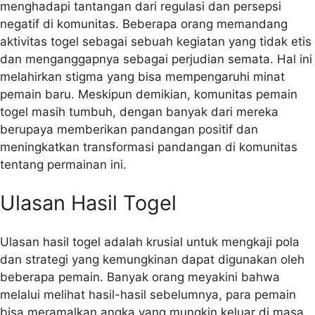
menghadapi tantangan dari regulasi dan persepsi
negatif di komunitas. Beberapa orang memandang
aktivitas togel sebagai sebuah kegiatan yang tidak etis
dan menganggapnya sebagai perjudian semata. Hal ini
melahirkan stigma yang bisa mempengaruhi minat
pemain baru. Meskipun demikian, komunitas pemain
togel masih tumbuh, dengan banyak dari mereka
berupaya memberikan pandangan positif dan
meningkatkan transformasi pandangan di komunitas
tentang permainan ini.
Ulasan Hasil Togel
Ulasan hasil togel adalah krusial untuk mengkaji pola
dan strategi yang kemungkinan dapat digunakan oleh
beberapa pemain. Banyak orang meyakini bahwa
melalui melihat hasil-hasil sebelumnya, para pemain
bisa meramalkan angka yang mungkin keluar di masa