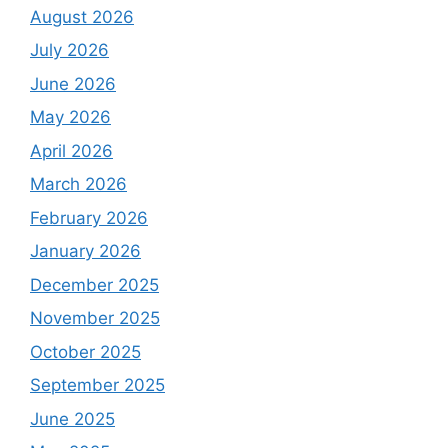
August 2026
July 2026
June 2026
May 2026
April 2026
March 2026
February 2026
January 2026
December 2025
November 2025
October 2025
September 2025
June 2025