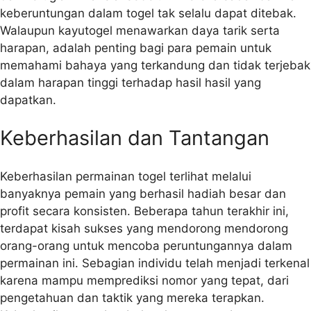
keberuntungan dalam togel tak selalu dapat ditebak.
Walaupun kayutogel menawarkan daya tarik serta
harapan, adalah penting bagi para pemain untuk
memahami bahaya yang terkandung dan tidak terjebak
dalam harapan tinggi terhadap hasil hasil yang
dapatkan.
Keberhasilan dan Tantangan
Keberhasilan permainan togel terlihat melalui
banyaknya pemain yang berhasil hadiah besar dan
profit secara konsisten. Beberapa tahun terakhir ini,
terdapat kisah sukses yang mendorong mendorong
orang-orang untuk mencoba peruntungannya dalam
permainan ini. Sebagian individu telah menjadi terkenal
karena mampu memprediksi nomor yang tepat, dari
pengetahuan dan taktik yang mereka terapkan.