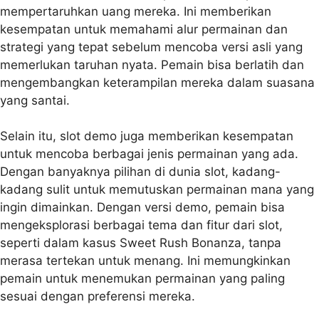
mempertaruhkan uang mereka. Ini memberikan
kesempatan untuk memahami alur permainan dan
strategi yang tepat sebelum mencoba versi asli yang
memerlukan taruhan nyata. Pemain bisa berlatih dan
mengembangkan keterampilan mereka dalam suasana
yang santai.
Selain itu, slot demo juga memberikan kesempatan
untuk mencoba berbagai jenis permainan yang ada.
Dengan banyaknya pilihan di dunia slot, kadang-
kadang sulit untuk memutuskan permainan mana yang
ingin dimainkan. Dengan versi demo, pemain bisa
mengeksplorasi berbagai tema dan fitur dari slot,
seperti dalam kasus Sweet Rush Bonanza, tanpa
merasa tertekan untuk menang. Ini memungkinkan
pemain untuk menemukan permainan yang paling
sesuai dengan preferensi mereka.