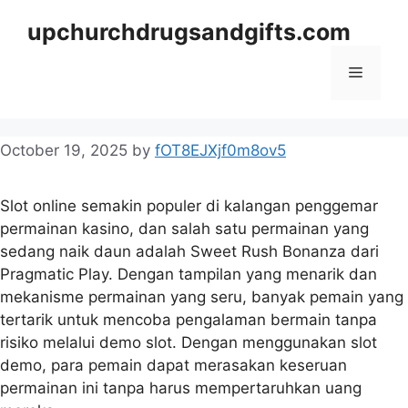
Skip
upchurchdrugsandgifts.com
to
content
Menu
October 19, 2025
by
fOT8EJXjf0m8ov5
Slot online semakin populer di kalangan penggemar
permainan kasino, dan salah satu permainan yang
sedang naik daun adalah Sweet Rush Bonanza dari
Pragmatic Play. Dengan tampilan yang menarik dan
mekanisme permainan yang seru, banyak pemain yang
tertarik untuk mencoba pengalaman bermain tanpa
risiko melalui demo slot. Dengan menggunakan slot
demo, para pemain dapat merasakan keseruan
permainan ini tanpa harus mempertaruhkan uang