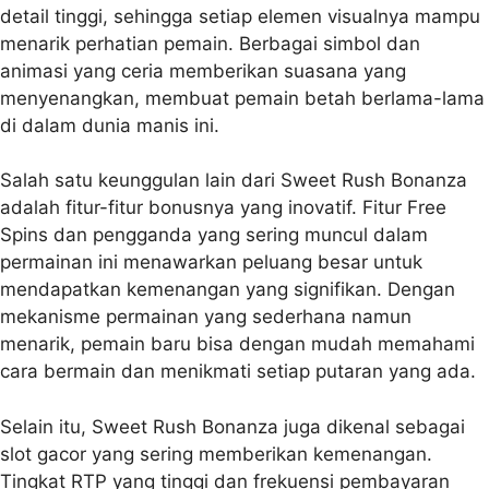
detail tinggi, sehingga setiap elemen visualnya mampu
menarik perhatian pemain. Berbagai simbol dan
animasi yang ceria memberikan suasana yang
menyenangkan, membuat pemain betah berlama-lama
di dalam dunia manis ini.
Salah satu keunggulan lain dari Sweet Rush Bonanza
adalah fitur-fitur bonusnya yang inovatif. Fitur Free
Spins dan pengganda yang sering muncul dalam
permainan ini menawarkan peluang besar untuk
mendapatkan kemenangan yang signifikan. Dengan
mekanisme permainan yang sederhana namun
menarik, pemain baru bisa dengan mudah memahami
cara bermain dan menikmati setiap putaran yang ada.
Selain itu, Sweet Rush Bonanza juga dikenal sebagai
slot gacor yang sering memberikan kemenangan.
Tingkat RTP yang tinggi dan frekuensi pembayaran